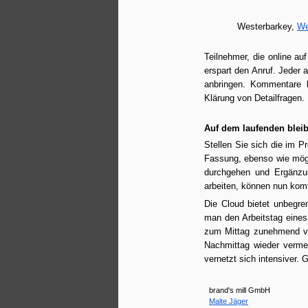
einfaches Projekt und mehr.
Westerbarkey, 
We
“zum Verständis“
Über brand's mill wird ein
Teilnehmer, die online au
kaufmännisches Grundgerüst zur
M
erspart den Anruf. Jeder 
Verfügung gestellt. So verfügt
anbringen. Kommentare k
brand's mill über wesentliche
Klärung von Detailfragen. 
Funktionen einer
Br
betriebswirtschaftlichen IT .
se
Auf dem laufenden bleib
a
Neben den Möglichkeiten
Stellen Sie sich die im P
fu
individuellen Abläufen zu
Fassung, ebenso wie mögli
gestalten haben wir gemeinsam
durchgehen und Ergänzu
mit Projektleitern eine
arbeiten, können nun komf
Projektstrukturplanung realisiert.
Die Cloud bietet unbegren
Der Einstieg in das
man den Arbeitstag eines 
Projektmanagement mit
A
zum Mittag zunehmend vi
Zeitbudget- und Team
Nachmittag wieder vermeh
Einsatzplanung ist nicht ganz so
vernetzt sich intensiver. 
einfach.
Th
ge
brand's mill GmbH
Malte Jäger