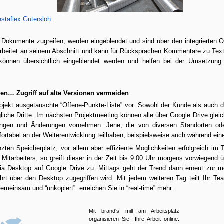
Selbstverantwortung
Lead Management - auf Basis
unserer best practice Vorlage.
Die elektronische
staflex Gütersloh
.
Vorgangsbearbeitung
“zum Verständis“
f Dokumente zugreifen, werden eingeblendet und sind über den integrierten On
Warum nur sorgen wir durch
Über brand's mill wird ein
+1 for brand's mill on the Google Apps Marketplace
AY
arbeitet an seinem Abschnitt und kann für Rücksprachen Kommentare zu Texts
Verteilung von E-Mails für so viel
kaufmännisches Grundgerüst zur
8
Stress? Überdenken Sie Ihre
önnen übersichtlich eingeblendet werden und helfen bei der Umsetzung 
Add it now: brand's mill service - Google Apps Marketplace
Verfügung gestellt. So verfügt
arbeitsweise. Mit unserem
brand's mill über wesentliche
Service, den Sie frei & fair nutzen,
and's Mill is now part of Google Apps. You may directly add the
Funktionen einer
erschließen wir Ihnen ein
rvice to all your Google Apps users. They will have shared contacts
en… Zugriff auf alte Versionen vermeiden
betriebswirtschaftlichen IT .
praktikabeles Verfahren.
s well as improved collaboration for Google Docs up to CRM and ERP
rojekt ausgetauschte “Offene-Punkte-Liste” vor. Sowohl der Kunde als auch de
nctionality if you choose to use all of the service.
che Dritte. Im nächsten Projektmeeting können alle über Google Drive gleich
Darüber hinaus benötigt Ihr Team
ngen und Änderungen vornehmen. Jene, die von diversen Standorten od
optimal abgestimmte Abläufe.
Diese Abläufe werden über einen
ortabel an der Weiterentwicklung teilhaben, beispielsweise auch während ein
individualisierten Workflow
zten Speicherplatz, vor allem aber effiziente Möglichkeiten erfolgreich im T
gemeinsam mit Ihnen erarbeitet
Mitarbeiters, so greift dieser in der Zeit bis 9.00 Uhr morgens vorwiegend ü
und so automatisiert, fortlaufend
Stop internal E-mails in first place
PR
a Desktop auf Google Drive zu. Mittags geht der Trend dann erneut zur mo
verbessert.
17
How to prevent you from redundant matter processing
rt über den Desktop zugegriffen wird. Mit jedem weiteren Tag teilt Ihr Team
Gemeinsam und “unkopiert”  erreichen Sie in “real-time” mehr.
e basic idea of the "stop e-mail" concept is to prevent users from
tting too many of them.
Mit brand's mill am Arbeitsplatz 
organisieren Sie  Ihre Arbeit online. 