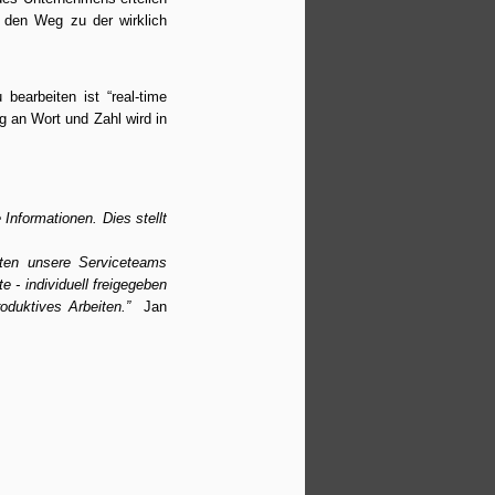
den Weg zu der wirklich 
d
gen lediglich einen Webzugang und
ine Kontextablage im Google Drive zur
earbeiten ist “real-time 
 an Wort und Zahl wird in 
Informationen. Dies stellt 
ten unsere Serviceteams 
- individuell freigegeben 
oduktives Arbeiten.”
  Jan 
Google Drive: Solution
FEB
25
for writing a business
letter with Google Docs