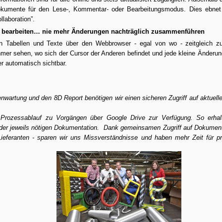
okumente für den Lese-, Kommentar- oder Bearbeitungsmodus. Dies ebnet 
Kontext-Ablage in der Clou
llaboration”.  
Ihre Teammitglieder benöti
g bearbeiten… nie mehr Änderungen nachträglich zusammenführen
brand's mill stellt allen e
 Tabellen und Texte über den Webbrowser - egal von wo - zeitgleich zu b
Verfügung.
nehmer sehen, wo sich der Cursor der Anderen befindet und jede kleine Änderung
er automatisch sichtbar. 
nwartung und den 8D Report benötigen wir einen sicheren Zugriff auf aktuelle 
m Prozessablauf zu Vorgängen über Google Drive zur Verfügung. So erhal
 der jeweils nötigen Dokumentation.  Dank gemeinsamen Zugriff auf Dokumente 
ieferanten - sparen wir uns Missverständnisse und haben mehr Zeit für pr
“Lead” vom
Teamwork: Der 5
NOV
MAR
9
5
Interessenten zum
Maßnahmen Cloud
Kunden
Plan zu mehr