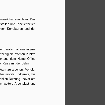
brand's mill provides a
collaborative tool to share your
customer address base within
your organization. Synchonized
with Google Contatcs, this is the
line-Chat erreichbar. Das 
place to start collaborating on
tellen und Tabellenzellen 
people related processes.
von Korrekturen und der 
The service enables a Google
Drive integrated solution to create
and manage Google Drive Files.
r Berater hat eine eigene 
This is new: a selected address is
zeitig die offenen Punkte 
placed in a business letter while
er aus dem Home Office 
creating it.
er Reise mit der Bahn.
eam zu arbeiten. Verfolgt 
ber mobile Endgeräte, bis 
bilen Nutzung, bevor am 
 weitere Arbeitslast und 