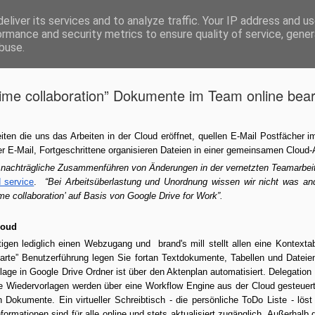
eliver its services and to analyze traffic. Your IP address and u
en, organisieren, um mit dem Arbeitsfortschritt auf dem laufenden zu bleiben. brand's 
ormance and security metrics to ensure quality of service, gene
buse.
ide
time collaboration” Dokumente im Team online bea
“real-time 
NOV
9
Dokumente
ten die uns das Arbeiten in der Cloud eröffnet, quellen E-Mail Postfächer i
per E-Mail, Fortgeschrittene organisieren Dateien in einer gemeinsamen Cloud-
bearbeiten
nachträgliche Zusammenführen von Änderungen in der vernetzten Teamarbeit i
d service
. 
 “Bei Arbeitsüberlastung und Unordnung wissen wir nicht was and
Ungeachtet der Möglichkeit
ime collaboration’ auf Basis von Google Drive for Work”.
eröffnet, quellen E-Mail Po
verteilen Office-Dateien per
Dateien in einer gemeinsa
loud
igen lediglich einen Webzugang und  brand's mill stellt allen eine Kontexta
“Das Suchen und nachträg
arte” Benutzerführung legen Sie fortan Textdokumente, Tabellen und Dateien
in der vernetzten Teamarbeit
age in Google Drive Ordner ist über den Aktenplan automatisiert. Delegation
cloud service. “Bei Arbeit
 Wiedervorlagen werden über eine Workflow Engine aus der Cloud gesteuert. 
nicht was andere Ihnen empf
Dokumente. Ein virtueller Schreibtisch - die persönliche ToDo Liste - löst 
collaboration’ auf Basis vo
formationen sind für alle online und stets aktualisiert zugänglich. Außerhalb 