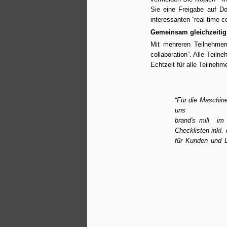
Sie eine Freigabe auf D
interessanten “real-time co
Gemeinsam gleichzeiti
Mit mehreren Teilnehmern
collaboration”. Alle Teil
Echtzeit für alle Teilnehm
“Für die Maschine
uns 
brand's mill  i
Checklisten inkl.
für Kunden und L
“Projekt” Steuerung
NOV
9
von Projektarbeiten
Projekt Management - für ein